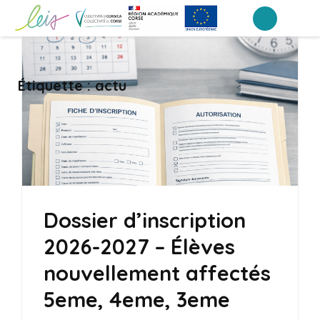
Aller
au
Collège Laetitia Bonaparte – Ajaccio
contenu
(Pressez
Étiquette :
actu
Entrée)
Dossier d’inscription
2026-2027 – Élèves
nouvellement affectés
5eme, 4eme, 3eme