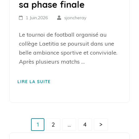
sa phase finale
1 Juin,2026
sjoncheray
Le tournoi de football organisé au
collège Laetitia se poursuit dans une
belle ambiance sportive et conviviale.
Après plusieurs matchs …
LIRE LA SUITE
Pagination
Page
Page
Page
1
2
…
4
>
des