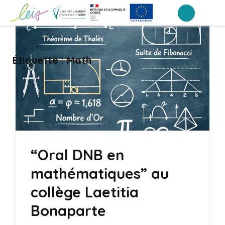
Aller
au
Collège Laetitia Bonaparte – Ajaccio
contenu
(Pressez
Étiquette :
Math
Entrée)
“Oral DNB en
mathématiques” au
collège Laetitia
Bonaparte