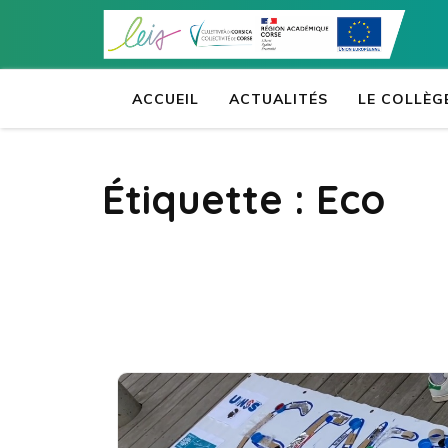
Aller
au
contenu
(Pressez
ACCUEIL
ACTUALITÉS
LE COLLÈG
Entrée)
Étiquette :
Eco