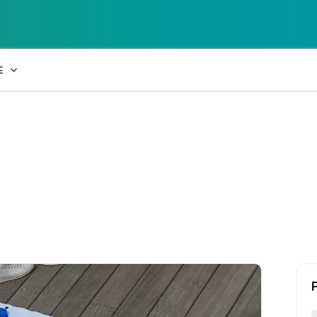
Collège Laetiti
E