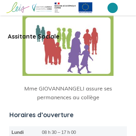
Aller
au
Collège Laetitia Bonaparte – Ajaccio
contenu
(Pressez
Assitante Sociale
Entrée)
Mme GIOVANNANGELI assure ses
permanences au collège
Horaires d’ouverture
Lundi
08 h 30 – 17 h 00