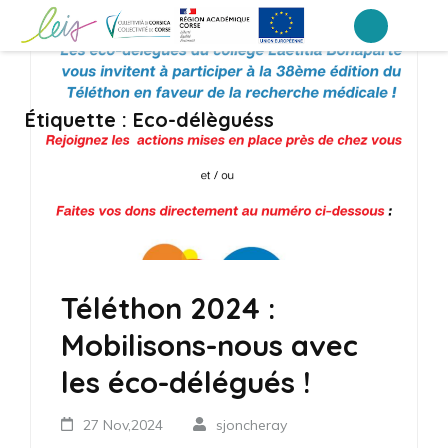
Aller
au
Collège Laetitia Bonaparte – Ajaccio
contenu
(Pressez
Étiquette :
Eco-délèguéss
Entrée)
Téléthon 2024 :
Mobilisons-nous avec
les éco-délégués !
27 Nov,2024
sjoncheray