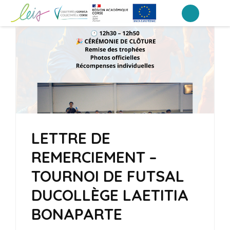
Aller
au
Collège Laetitia Bonaparte – Ajaccio
contenu
(Pressez
Entrée)
LETTRE DE
REMERCIEMENT –
TOURNOI DE FUTSAL
DUCOLLÈGE LAETITIA
BONAPARTE