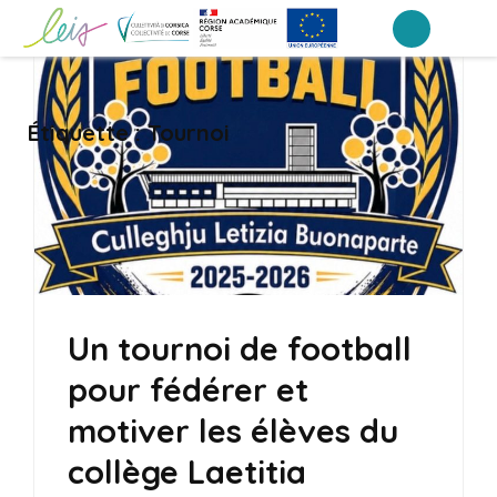
Aller
au
Collège Laetitia Bonaparte – Ajaccio
contenu
(Pressez
Étiquette :
Tournoi
Entrée)
Un tournoi de football
pour fédérer et
motiver les élèves du
collège Laetitia