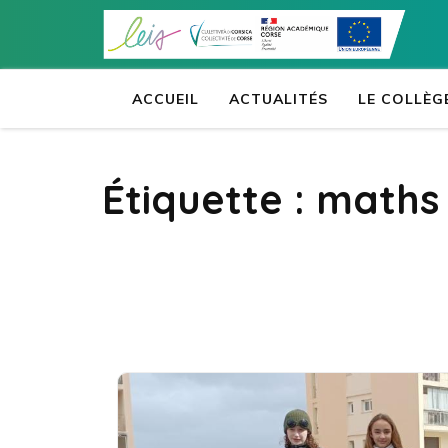
Aller
au
contenu
(Pressez
ACCUEIL
ACTUALITÉS
LE COLLÈG
Entrée)
Étiquette :
maths