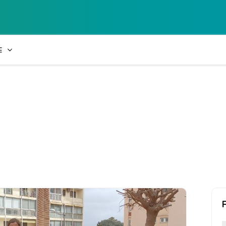
Collège Laetiti
E