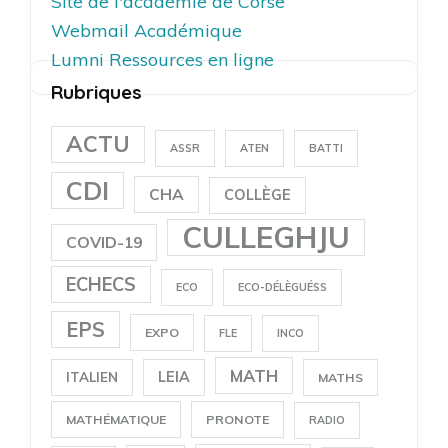
Site de l'académie de Corse
Webmail Académique
Lumni Ressources en ligne
Rubriques
ACTU
ASSR
ATEN
BATTI
CDI
CHA
COLLÈGE
CULLEGHJU
COVID-19
ECHECS
ECO
ECO-DÉLÈGUÉSS
EPS
EXPO
FLE
INCO
MATH
LEIA
ITALIEN
MATHS
MATHÉMATIQUE
PRONOTE
RADIO