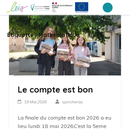
Aller
au
Collège Laetitia Bonaparte – Ajaccio
contenu
(Pressez
Étiquette :
Mathématique
Entrée)
Le compte est bon
18 Mai,2026
sjoncheray
La finale du compte est bon 2026 a eu
lieu lundi 18 mai 2026.C’est la 5eme