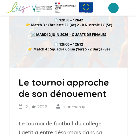
Aller
au
Collège Laetitia Bonaparte – Ajaccio
contenu
(Pressez
Entrée)
Le tournoi approche
de son dénouement
2 Juin,2026
sjoncheray
Le tournoi de football du collège
Laetitia entre désormais dans sa