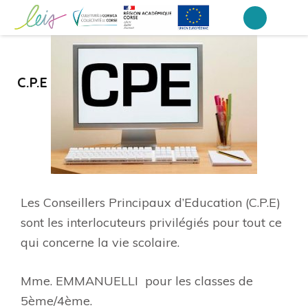
Aller
au
Collège Laetitia Bonaparte – Ajaccio
contenu
(Pressez
C.P.E
Entrée)
Les Conseillers Principaux d’Education (C.P.E)
sont les interlocuteurs privilégiés pour tout ce
qui concerne la vie scolaire.
Mme. EMMANUELLI pour les classes de
5ème/4ème.