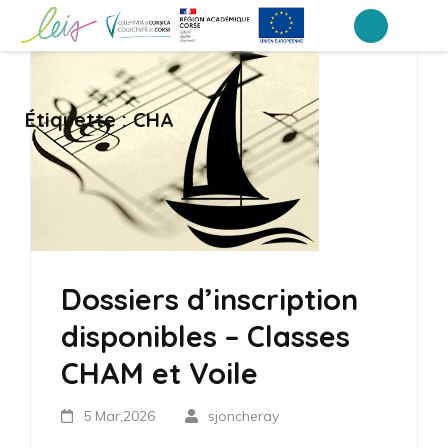
Aller
au
Collège Laetitia Bonaparte – Ajaccio
contenu
(Pressez
Étiquette :
CHA
Entrée)
Dossiers d’inscription
disponibles – Classes
CHAM et Voile
5 Mar,2026
sjoncheray