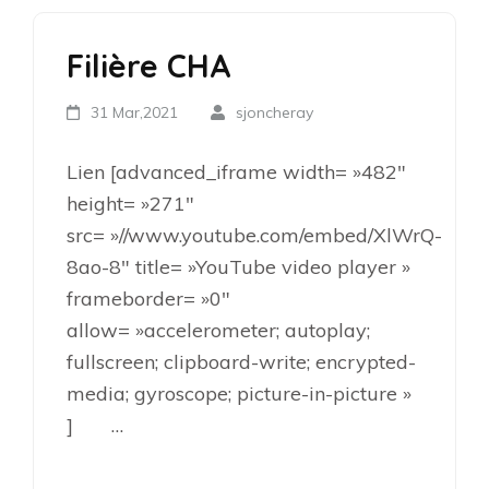
Filière CHA
31 Mar,2021
sjoncheray
Lien [advanced_iframe width= »482″
height= »271″
src= »//www.youtube.com/embed/XlWrQ-
8ao-8″ title= »YouTube video player »
frameborder= »0″
allow= »accelerometer; autoplay;
fullscreen; clipboard-write; encrypted-
media; gyroscope; picture-in-picture »
] …