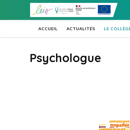
Aller
au
contenu
(Pressez
ACCUEIL
ACTUALITÉS
LE COLLÈG
Entrée)
Psychologue