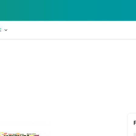
Collège Laetiti
E