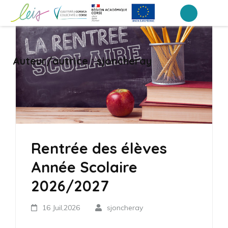
Aller
au
Collège Laetitia Bonaparte – Ajaccio
contenu
(Pressez
Auteur/autrice :
sjoncheray
Entrée)
Rentrée des élèves
Année Scolaire
2026/2027
16 Juil,2026
sjoncheray