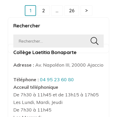
Pagination
Page
Page
Page
1
2
…
26
>
des
publications
Rechercher
Rechercher :
Collège Laetitia Bonaparte
Adresse :
Av. Napoléon III, 20000 Ajaccio
Téléphone :
04 95 23 60 80
Acceuil téléphonique
De 7h30 à 11h45 et de 13h15 à 17h05
Les Lundi, Mardi, Jeudi
De 7h30 à 11h45