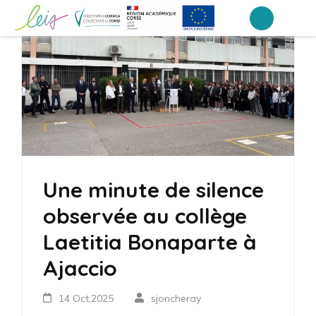
Aller
au
Collège Laetitia Bonaparte – Ajaccio
contenu
(Pressez
Entrée)
Une minute de silence
observée au collège
Laetitia Bonaparte à
Ajaccio
14 Oct,2025
sjoncheray