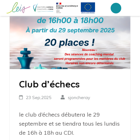
Aller
au
Collège Laetitia Bonaparte – Ajaccio
contenu
(Pressez
Entrée)
Club d’échecs
23 Sep,2025
sjoncheray
le club d’échecs débutera le 29
septembre et se tiendra tous les lundis
de 16h à 18h au CDI.