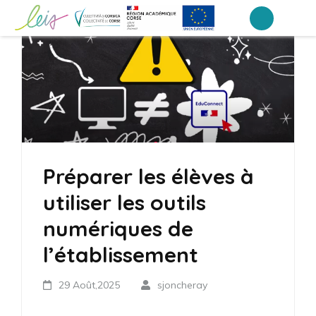
Aller
au
Collège Laetitia Bonaparte – Ajaccio
contenu
(Pressez
Entrée)
Préparer les élèves à
utiliser les outils
numériques de
l’établissement
29 Août,2025
sjoncheray