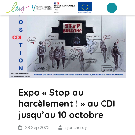
Aller
au
Collège Laetitia Bonaparte – Ajaccio
contenu
(Pressez
Entrée)
Expo « Stop au
harcèlement ! » au CDI
jusqu’au 10 octobre
29 Sep,2023
sjoncheray