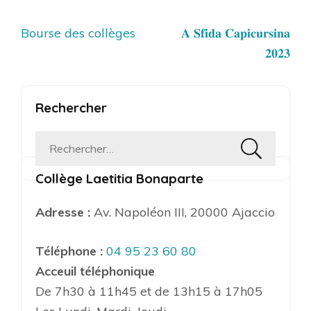
Navigation
Bourse des collèges
𝐀 𝐒𝐟𝐢𝐝𝐚 𝐂𝐚𝐩𝐢𝐜𝐮𝐫𝐬𝐢𝐧𝐚
de
𝟐𝟎𝟐𝟑
l’article
Rechercher
Rechercher :
Collège Laetitia Bonaparte
Adresse :
Av. Napoléon III, 20000 Ajaccio
Téléphone :
04 95 23 60 80
Acceuil téléphonique
De 7h30 à 11h45 et de 13h15 à 17h05