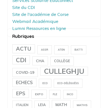
Services Scolarité Educonnect
Site du CDI
Site de l'académie de Corse
Webmail Académique
Lumni Ressources en ligne
Rubriques
ACTU
ASSR
ATEN
BATTI
CDI
CHA
COLLÈGE
CULLEGHJU
COVID-19
ECHECS
ECO
ECO-DÉLÈGUÉSS
EPS
EXPO
FLE
INCO
MATH
LEIA
ITALIEN
MATHS