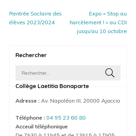
Navigation
Rentrée Soclaire des
Expo « Stop au
de
élèves 2023/2024
harcèlement ! » au CDI
l’article
jusqu’au 10 octobre
Rechercher
Rechercher :
Collège Laetitia Bonaparte
Adresse :
Av. Napoléon III, 20000 Ajaccio
Téléphone :
04 95 23 60 80
Acceuil téléphonique
De 7h30 à 11h45 et de 13h15 à 17h05