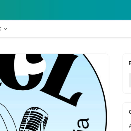
Collège Laetiti
E