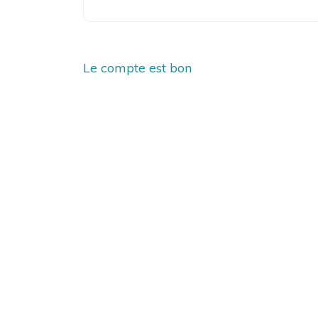
Navigation
Le compte est bon
de
l’article