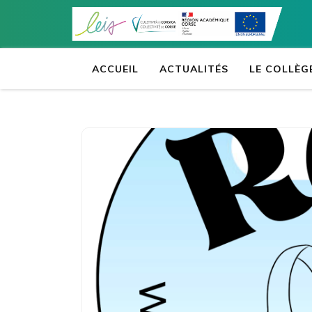
Aller
au
contenu
(Pressez
ACCUEIL
ACTUALITÉS
LE COLLÈG
Entrée)