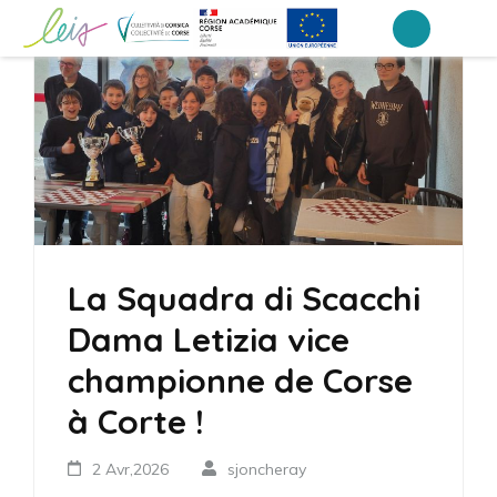
Aller
au
Collège Laetitia Bonaparte – Ajaccio
contenu
(Pressez
Entrée)
La Squadra di Scacchi
Dama Letizia vice
championne de Corse
à Corte !
2 Avr,2026
sjoncheray