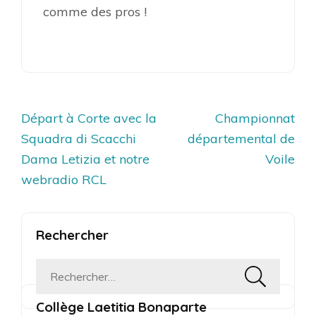
comme des pros !
Navigation
Départ à Corte avec la
Championnat
de
Squadra di Scacchi
départemental de
l’article
Dama Letizia et notre
Voile
webradio RCL
Rechercher
Rechercher :
Collège Laetitia Bonaparte