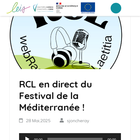
Aller
au
Collège Laetitia Bonaparte – Ajaccio
contenu
(Pressez
Entrée)
RCL en direct du
Festival de la
Méditerranée !
28 Mai,2025
sjoncheray
Lecteur
00:00
00:00