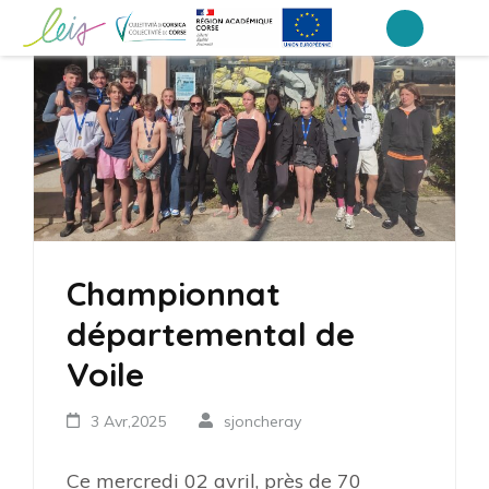
Aller
au
Collège Laetitia Bonaparte – Ajaccio
contenu
(Pressez
Entrée)
Championnat
départemental de
Voile
3 Avr,2025
sjoncheray
Ce mercredi 02 avril, près de 70