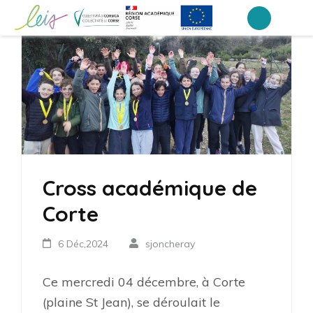
Aller
au
Collège Laetitia Bonaparte – Ajaccio
contenu
(Pressez
Entrée)
Cross académique de
Corte
6 Déc,2024
sjoncheray
Ce mercredi 04 décembre, à Corte
(plaine St Jean), se déroulait le