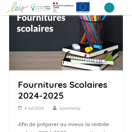
Aller
au
Collège Laetitia Bonaparte – Ajaccio
contenu
(Pressez
Entrée)
Fournitures Scolaires
2024-2025
4 Juil,2024
sjoncheray
Afin de préparer au mieux la rentrée