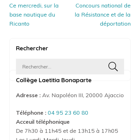
Navigation
Ce mercredi, sur la
Concours national de
de
base nautique du
la Résistance et de la
l’article
Ricanto
déportation
Rechercher
Rechercher :
Collège Laetitia Bonaparte
Adresse :
Av. Napoléon III, 20000 Ajaccio
Téléphone :
04 95 23 60 80
Acceuil téléphonique
De 7h30 à 11h45 et de 13h15 à 17h05
Les Lundi, Mardi, Jeudi