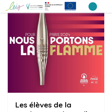
Aller
au
Collège Laetitia Bonaparte – Ajaccio
contenu
(Pressez
Entrée)
Les élèves de la