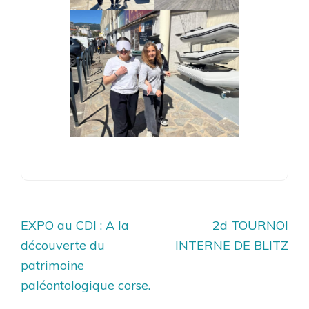
Navigation
EXPO au CDI : A la
2d TOURNOI
de
découverte du
INTERNE DE BLITZ
l’article
patrimoine
paléontologique corse.