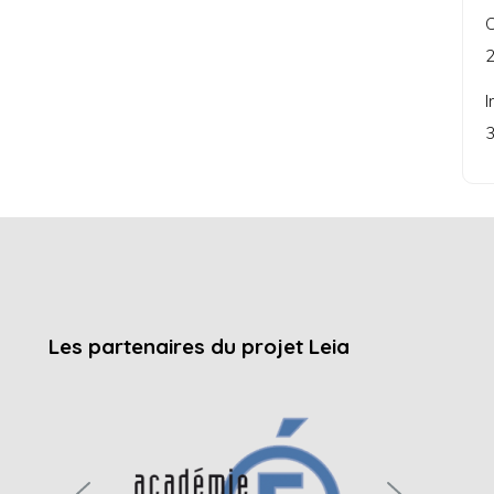
C
2
I
3
Les partenaires du projet Leia