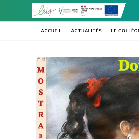
Aller
au
contenu
(Pressez
ACCUEIL
ACTUALITÉS
LE COLLÈG
Entrée)