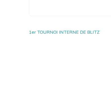
Navigation
1er TOURNOI INTERNE DE BLITZ
de
l’article