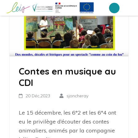
Aller
au
Collège Laetitia Bonaparte – Ajaccio
contenu
(Pressez
Entrée)
Contes en musique au
CDI
20 Déc,2023
sjoncheray
Le 15 décembre, les 6°2 et les 6°4 ont
eu le privilège d’écouter des contes
animaliers, animés par la compagnie