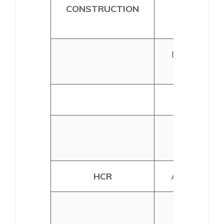
CONSTRUCTION
VOSTRA
FORAGE
BERNARDIN
BTP
SOCOTEC
Gilles
TROVATO
HCR
Autour du vi
Hôtel du
Golfe