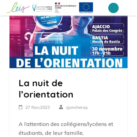
Aller
au
Collège Laetitia Bonaparte – Ajaccio
contenu
(Pressez
Entrée)
La nuit de
l’orientation
27 Nov,2023
sjoncheray
A l’attention des collégiens/lycéens et
étudiants, de leur famille,