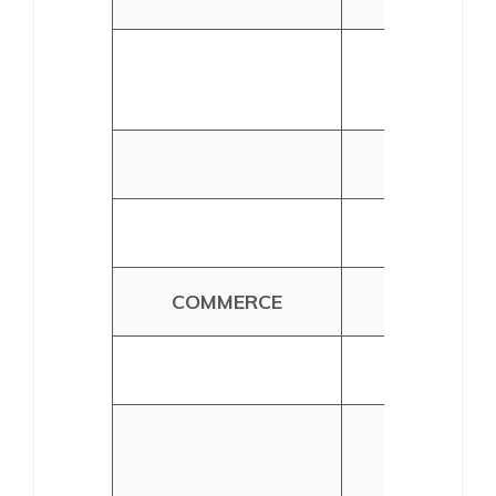
MARINA
VIVA
PE
AKTO
COMMERCE
ORANGE
LECLERC
LEROY
MERLIN