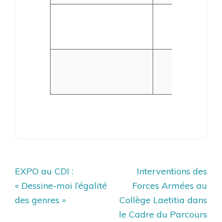
GEANT
CASINO
OPCO EP e
COMMERC
Navigation
EXPO au CDI :
Interventions des
de
« Dessine-moi l’égalité
Forces Armées au
l’article
des genres »
Collège Laetitia dans
le Cadre du Parcours