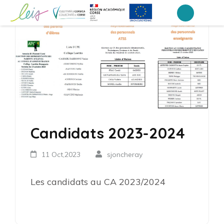
Aller
au
Collège Laetitia Bonaparte – Ajaccio
contenu
(Pressez
Entrée)
Candidats 2023-2024
11 Oct,2023
sjoncheray
Les candidats au CA 2023/2024