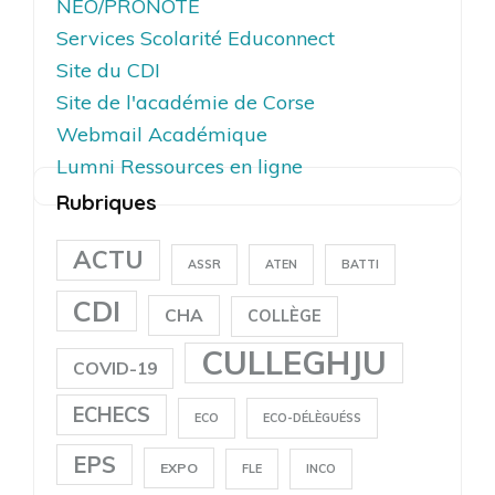
NEO/PRONOTE
Services Scolarité Educonnect
Site du CDI
Site de l'académie de Corse
Webmail Académique
Lumni Ressources en ligne
Rubriques
ACTU
ASSR
ATEN
BATTI
CDI
CHA
COLLÈGE
CULLEGHJU
COVID-19
ECHECS
ECO
ECO-DÉLÈGUÉSS
EPS
EXPO
FLE
INCO