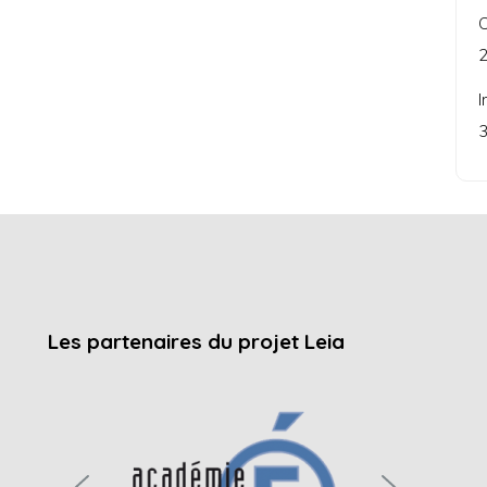
C
2
I
3
Les partenaires du projet Leia