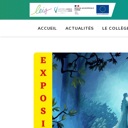
Aller
au
contenu
(Pressez
ACCUEIL
ACTUALITÉS
LE COLLÈG
Entrée)