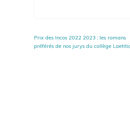
Navigation
Prix des Incos 2022 2023 : les romans
de
préférés de nos jurys du collège Laetiti
l’article