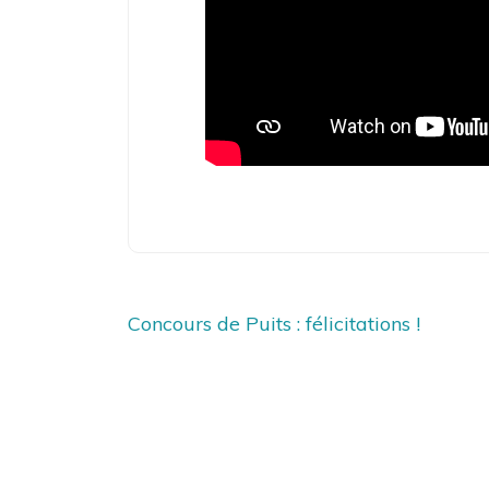
Navigation
Concours de Puits : félicitations !
de
l’article