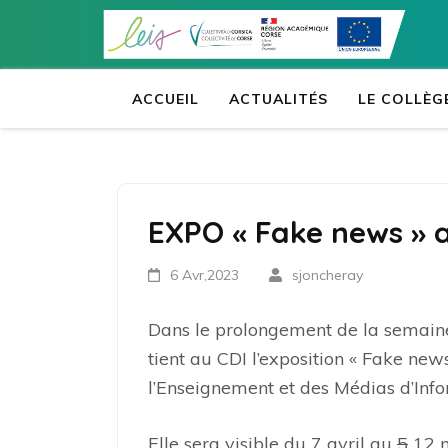
Aller
au
contenu
(Pressez
ACCUEIL
ACTUALITÉS
LE COLLÈG
Entrée)
EXPO « Fake news » 
6 Avr,2023
sjoncheray
Dans le prolongement de la semaine 
tient au CDI l’exposition « Fake new
l’Enseignement et des Médias d’Info
Elle sera visible du 7 avril au
5
12 m