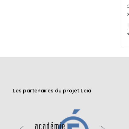
C
2
I
3
Les partenaires du projet Leia