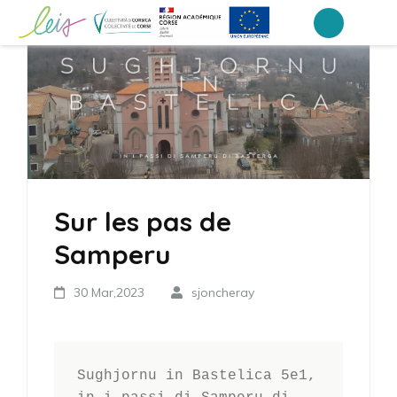
Aller
au
Collège Laetitia Bonaparte – Ajaccio
contenu
(Pressez
Entrée)
Sur les pas de
Samperu
30 Mar,2023
sjoncheray
Sughjornu in Bastelica 5e1, 