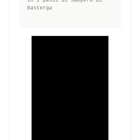
in i passi di Samperu di 
Basterga
