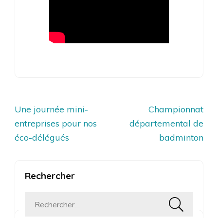
Navigation
Une journée mini-
Championnat
de
entreprises pour nos
départemental de
l’article
éco-délégués
badminton
Rechercher
Rechercher :