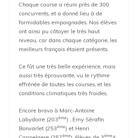
Chaque course a réuni près de 300
concurrents, et a donné lieu à de
formidables empoignades. Nos élèves
ont ainsi pu côtoyer le très haut
niveau, car dans chaque catégorie, les
meilleurs français étaient présents.
Ce fût une très belle expérience, mais
aussi très éprouvante, vu le rythme
effrénée de toutes les courses, et les
conditions climatiques très froides.
Encore bravo à Marc-Antoine
ème
Labydoire (203
) , Emy Sérafin
ème
Bonvarlet (253
) et Henri
ème
ème
Cappelaere (257
), élèves de 3
4,