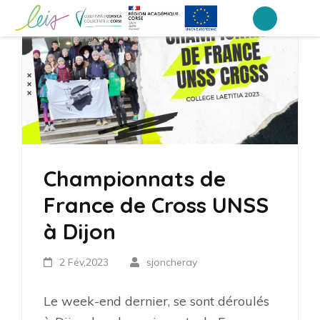
Aller
au
Collège Laetitia Bonaparte – Ajaccio
contenu
(Pressez
Entrée)
Championnats de
France de Cross UNSS
à Dijon
2 Fév,2023
sjoncheray
Le week-end dernier, se sont déroulés