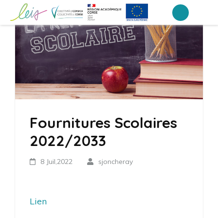
Aller
au
Collège Laetitia Bonaparte – Ajaccio
contenu
(Pressez
Entrée)
Fournitures Scolaires
2022/2033
8 Juil,2022
sjoncheray
Lien