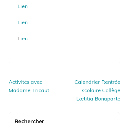
Lien
Lien
Li
en
Navigation
Activités avec
Calendrier Rentrée
de
Madame Tricaut
scolaire Collège
l’article
Lætitia Bonaparte
Rechercher