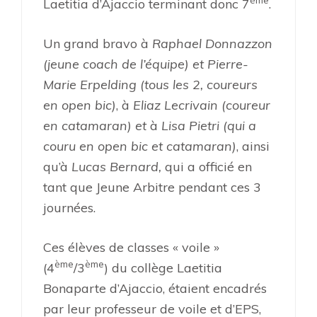
Laetitia d’Ajaccio terminant donc 7
.
Un grand bravo à
Raphael Donnazzon
(jeune coach de l’équipe) et Pierre-
Marie Erpelding (tous les 2, coureurs
en open bic)
, à
Eliaz Lecrivain
(coureur
en catamaran) et
à
Lisa Pietri
(qui a
couru en open bic et catamaran)
, ainsi
qu’à
Lucas Bernard,
qui a officié en
tant que Jeune Arbitre pendant ces 3
journées.
Ces élèves de classes « voile »
ème
ème
(4
/3
) du collège Laetitia
Bonaparte d’Ajaccio, étaient encadrés
par leur professeur de voile et d’EPS,