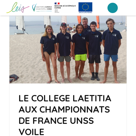
Aller
au
Collège Laetitia Bonaparte – Ajaccio
contenu
(Pressez
Entrée)
LE COLLEGE LAETITIA
AUX CHAMPIONNATS
DE FRANCE UNSS
VOILE