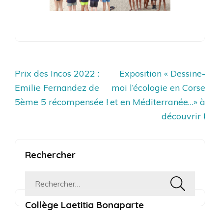
Navigation
Prix des Incos 2022 :
Exposition « Dessine-
de
Emilie Fernandez de
moi l’écologie en Corse
l’article
5ème 5 récompensée !
et en Méditerranée…» à
découvrir !
Rechercher
Rechercher :
Collège Laetitia Bonaparte