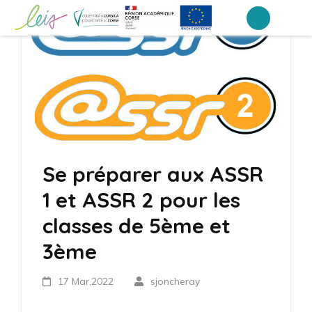
Aller
au
Collège Laetitia Bonaparte – Ajaccio
contenu
(Pressez
Entrée)
Se préparer aux ASSR
1 et ASSR 2 pour les
classes de 5ème et
3ème
17 Mar,2022
sjoncheray