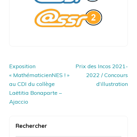
Navigation
Exposition
Prix des Incos 2021-
de
« MathématicienNES ! »
2022 / Concours
l’article
au CDI du collège
d’illustration
Laëtitia Bonaparte –
Ajaccio
Rechercher