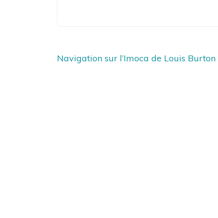
Navigation
Navigation sur l’Imoca de Louis Burton
de
l’article