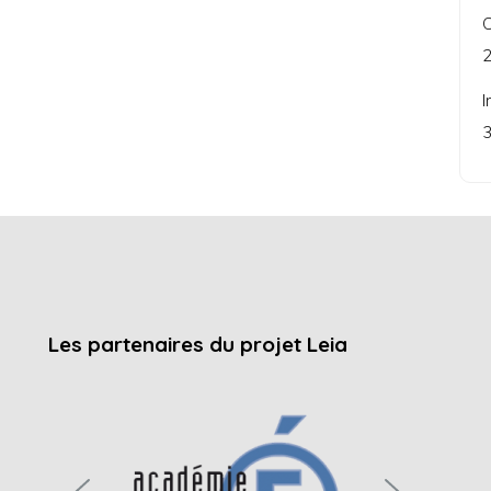
C
2
I
3
Les partenaires du projet Leia