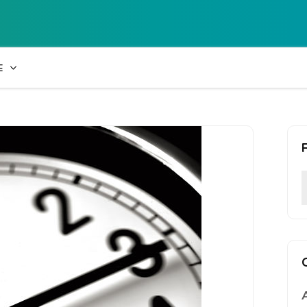
Collège Laetiti
E