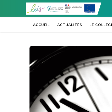
Aller
au
contenu
(Pressez
ACCUEIL
ACTUALITÉS
LE COLLÈG
Entrée)