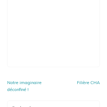
Navigation
Notre imaginaire
Filière CHA
de
déconfiné !
l’article