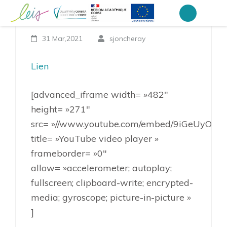
Aller
Filière Voile
au
Collège Laetitia Bonaparte – Ajaccio
contenu
31 Mar,2021
sjoncheray
(Pressez
Entrée)
Lien
[advanced_iframe width= »482″
height= »271″
src= »//www.youtube.com/embed/9iGeUyOxzb
title= »YouTube video player »
frameborder= »0″
allow= »accelerometer; autoplay;
fullscreen; clipboard-write; encrypted-
media; gyroscope; picture-in-picture »
]