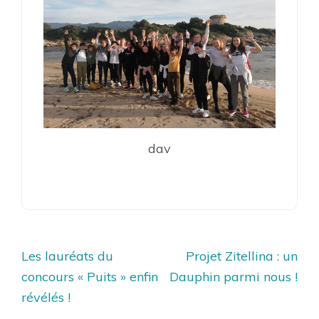
dav
Navigation
Les lauréats du
Projet Zitellina : un
de
concours « Puits » enfin
Dauphin parmi nous !
l’article
révélés !