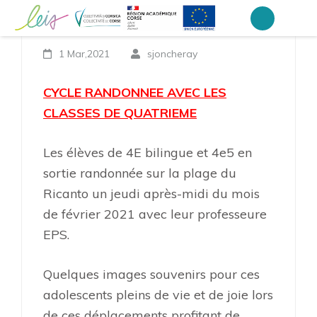
Aller
Cycle Randonnée
au
Collège Laetitia Bonaparte – Ajaccio
contenu
1 Mar,2021
sjoncheray
(Pressez
Entrée)
CYCLE RANDONNEE AVEC LES
CLASSES DE QUATRIEME
Les élèves de 4E bilingue et 4e5 en
sortie randonnée sur la plage du
Ricanto un jeudi après-midi du mois
de février 2021 avec leur professeure
EPS.
Quelques images souvenirs pour ces
adolescents pleins de vie et de joie lors
de ces déplacements profitant de