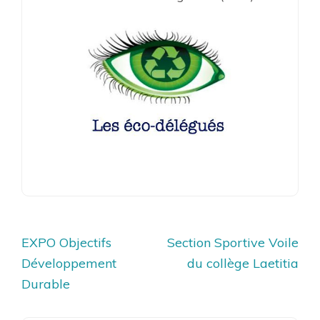
Navigation
EXPO Objectifs
Section Sportive Voile
de
Développement
du collège Laetitia
l’article
Durable