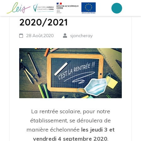
Aller
Rentrée scolaire
au
Collège Laetitia Bonaparte – Ajaccio
2020/2021
contenu
(Pressez
28 Août,2020
sjoncheray
Entrée)
La rentrée scolaire, pour notre
établissement, se déroulera de
manière échelonnée
les jeudi 3 et
vendredi 4 septembre 2020
.