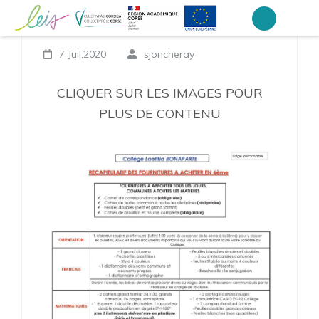
Aller
Fournitures Scolaires
au
Collège Laetitia Bonaparte – Ajaccio
contenu
7 Juil,2020
sjoncheray
(Pressez
Entrée)
CLIQUER SUR LES IMAGES POUR
PLUS DE CONTENU