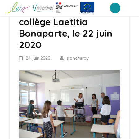
Aller
Reprise des cours au
au
Collège Laetitia Bonaparte – Ajaccio
collège Laetitia
contenu
Bonaparte, le 22 juin
(Pressez
Entrée)
2020
24 Juin,2020
sjoncheray