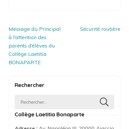
Navigation
Message du Principal
Sécurité routière
de
à l’attention des
l’article
parents d’élèves du
Collège Laetitia
BONAPARTE
Rechercher
Rechercher :
Collège Laetitia Bonaparte
Adresse :
Av. Napoléon III, 20000 Ajaccio