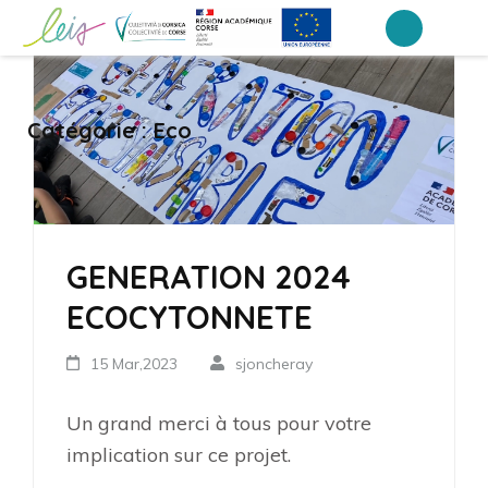
Aller
au
Collège Laetitia Bonaparte – Ajaccio
contenu
(Pressez
Catégorie :
Eco
Entrée)
GENERATION 2024
ECOCYTONNETE
15 Mar,2023
sjoncheray
Un grand merci à tous pour votre
implication sur ce projet.