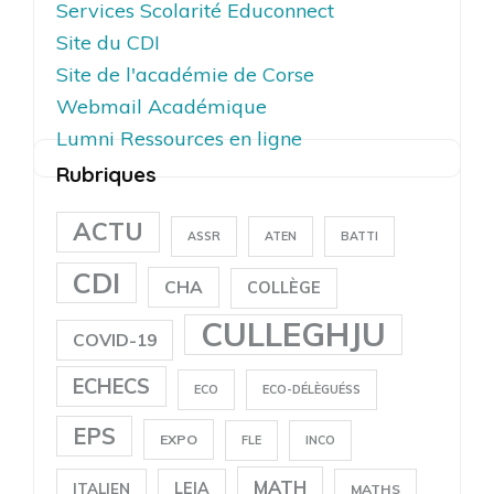
Services Scolarité Educonnect
Site du CDI
Site de l'académie de Corse
Webmail Académique
Lumni Ressources en ligne
Rubriques
ACTU
ASSR
ATEN
BATTI
CDI
CHA
COLLÈGE
CULLEGHJU
COVID-19
ECHECS
ECO
ECO-DÉLÈGUÉSS
EPS
EXPO
FLE
INCO
MATH
LEIA
ITALIEN
MATHS