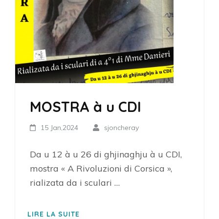
MOSTRA à u CDI
15 Jan,2024
sjoncheray
Da u 12 à u 26 di ghjinaghju à u CDI,
mostra « A Rivoluzioni di Corsica »,
rializata da i sculari …
LIRE LA SUITE